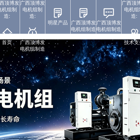
西顶博发
广西顶博发
广西顶
电机组制
电机组制
电机组
造:
造:
造:
明星产品
广西顶博发
广西顶博发
电机组制造
电机组制造
康明斯广西顶博发电
广西顶博发电机组制
广西顶博发电机组制
珀金斯发电机组
沃尔沃发电机组
静音发电机组
潍柴发电机组
中标通知书
视频展示
企业动态
首页
广西顶博发
技术支
电机组制造
造:上柴发电机组
造:玉柴发电机组
机组制造